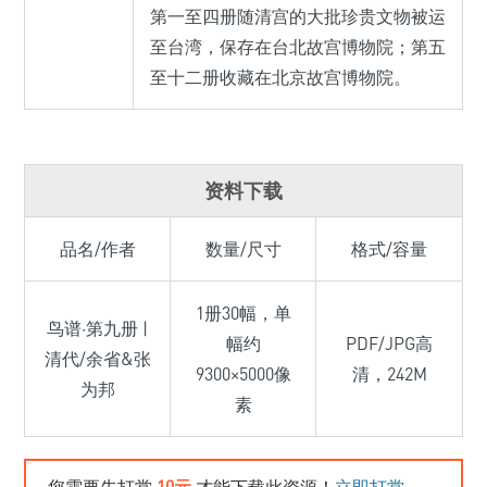
第一至四册随清宫的大批珍贵文物被运
至台湾，保存在台北故宫博物院；第五
至十二册收藏在北京故宫博物院。
资料下载
品名/作者
数量/尺寸
格式/容量
1册30幅，单
鸟谱·第九册 |
幅约
PDF/JPG高
清代/余省&张
9300×5000像
清，242M
为邦
素
您需要先打赏
10元
才能下载此资源！
立即打赏