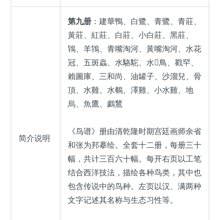
第九册
：建華鴨、白鷺、青鷺、青莊、
黃莊、紅莊、白莊、小白莊、黑莊、
鴇、羊鴇、青嘴淘河、黃嘴淘河、水花
冠、五斑蟲、水駱駝、水𪁕鳥、戳罕、
賴圖庫、三和尚、油罐子、沙溜兒、骨
頂、水雞、水鵪、澤雞、小水雞、地
烏、魚鷹、鸕鶿
《鸟谱》册由清乾隆时期宫廷画师余省
简介说明
和张为邦摹绘。全套十二册，每册三十
幅，共计三百六十幅。每开右页以工笔
结合西洋技法，描绘各种鸟类，其中也
包含传说中的鸟种。左页以汉、满两种
文字记述其名称与生态习性等。