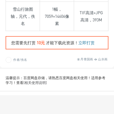
雪山行旅图
1幅，
TIF高清+JPG
轴，元代，佚
7059×14606像
高清，393M
名
素
您需要先打赏
10元
才能下载此资源！
立即打赏
丹青国画
山水画
作者/佚名
温馨提示：百度网盘存储，请熟悉百度网盘相关使用！适用参考
学习！查看
[相关使用说明]
Copyright © 2026
以画雅集
湘ICP备2021002675号-1
一曰气，二曰韵，三曰思，四曰景，五曰笔，六曰墨。遵守DMCA，对侵