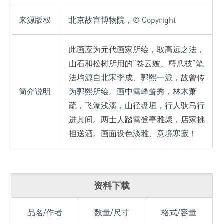
来源版权
北京故宫博物院，© Copyright
此画应为元代画家所绘，取高远之法，
山石和松树所用的“卷云皴、蟹爪枝”笔
法均源自北宋李成、郭熙一派，故曾传
简介说明
为郭熙所绘。画中雪峰耸秀，林木萧
疏，飞瀑浅溪，山径盘垣，行人驮马行
进其间。两士人踏雪登亭雅聚，店家挑
担送酒。画面设色淡雅、意境寒寂！
资料下载
品名/作者
数量/尺寸
格式/容量