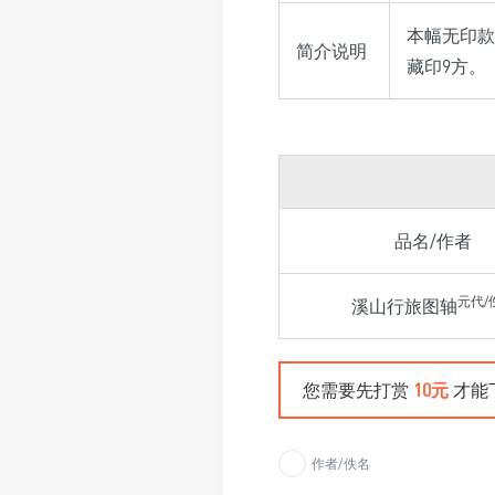
本幅无印款
简介说明
藏印9方。
品名/作者
元代/
溪山行旅图轴
您需要先打赏
10元
才能
作者/佚名