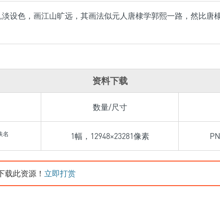
,淡设色，画江山旷远，其画法似元人唐棣学郭熙一路，然比唐
资料下载
数量/尺寸
佚名
1幅，12948×23281像素
P
下载此资源！
立即打赏