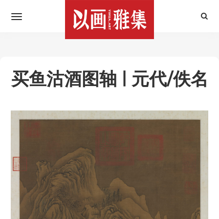
买鱼沽酒图轴 | 元代/佚名