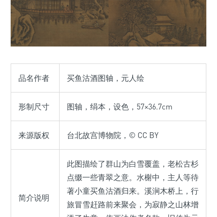
品名作者
买鱼沽酒图轴，元人绘
形制尺寸
图轴，绢本，设色，57×36.7cm
来源版权
台北故宫博物院，© CC BY
此图描绘了群山为白雪覆盖，老松古杉
点缀一些青翠之意。水榭中，主人等待
著小童买鱼沽酒归来。溪涧木桥上，行
简介说明
旅冒雪赶路前来聚会，为寂静之山林增