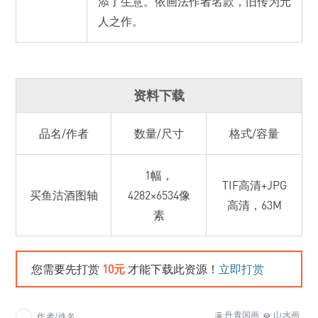
添了生意。依画法作者名款，旧传为元
人之作。
资料下载
品名/作者
数量/尺寸
格式/容量
1幅，
TIF高清+JPG
买鱼沽酒图轴
4282×6534像
高清，63M
素
您需要先打赏
10元
才能下载此资源！
立即打赏
丹青国画
山水画
作者/佚名