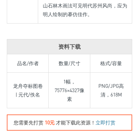
山石林木画法可见明代苏州风尚，应为
明人绘制的摹仿佳作。
资料下载
品名/作者
数量/尺寸
格式/容量
1幅，
龙舟夺标图卷
PNG/JPG高
75776×4327像
| 元代/佚名
清，618M
素
您需要先打赏
10元
才能下载此资源！
立即打赏