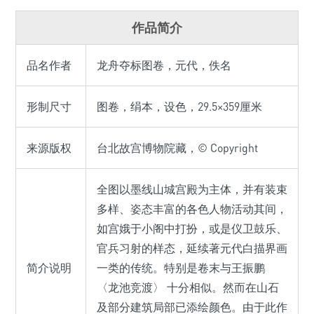
作品简介
品名作者
龙舟夺标图卷，元代，佚名
形制尺寸
图卷，绢本，设色，29.5×359厘米
来源版权
台北故宫博物院藏，© Copyright
全图以墨线山城宫殿为主体，并有装束
多样、姿态丰富的各色人物活动其间，
如宫娥于小阁中打扮，或是仪卫鼓乐、
官兵习射的样态，延续著元代白描界画
简介说明
一类的传统。特别是卷末与王振鹏
〈龙池竞渡〉 十分相似。然而在山石
及部分建筑局部已添绘颜色。由于此作