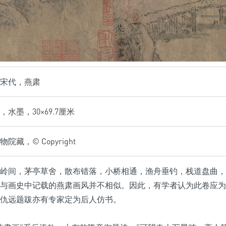
宋代，燕肃
水墨，30×69.7厘米
院藏，© Copyright
岭间，茅亭草舍，散布错落，小桥相通，渔舟垂钓，栈道盘曲，
与画史中记载的燕肃画风并不相似。因此，有学者认为此卷应为
仇远题跋亦有专家定为后人仿书。