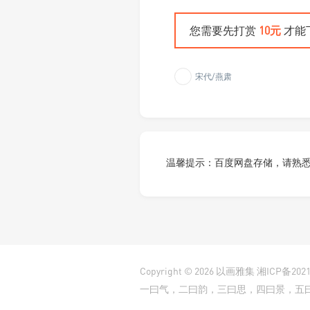
您需要先打赏
10元
才能
宋代/燕肃
温馨提示：百度网盘存储，请熟
Copyright © 2026
以画雅集
湘ICP备2021
一曰气，二曰韵，三曰思，四曰景，五曰笔，六