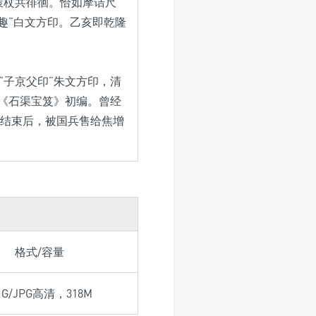
策杖共徘徊。恰如摩诘尺
趣“白文方印。乙亥即乾隆
“子京父印“朱文方印，清
在《石渠宝笈》初编。曾经
结束后，被国兵售给焦增
格式/容量
NG/JPG高清，318M