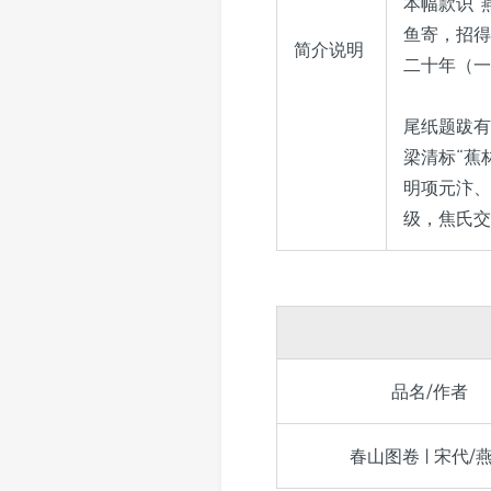
本幅款识“
鱼寄，招得
简介说明
二十年（一
尾纸题跋有
梁清标“蕉
明项元汴、
级，焦氏交
品名/作者
春山图卷 | 宋代/