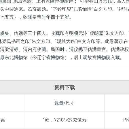
燕肃画“系后添款。上有乾隆帝御题诗：“可望春山万景赅，高人
关中裴迪来。乙亥御题。“下钤印玺“几暇怡情“白文方印、“得佳
七五五），乾隆皇帝时年四十五岁。
虞集、仇远等三十四人。收藏印有明项元汴“虚朗斋“朱文方印、
林梁氏书画之印“朱文方印、“观其大略“白文方印等。此卷著录
清梁清标、清内府收藏。民国时，溥仪携至伪满皇宫。伪满政权
原东北博物馆（今辽宁省博物馆），后上调故宫博物院入藏。
资料下载
数量/尺寸
燕肃
1幅，72104×2932像素
P