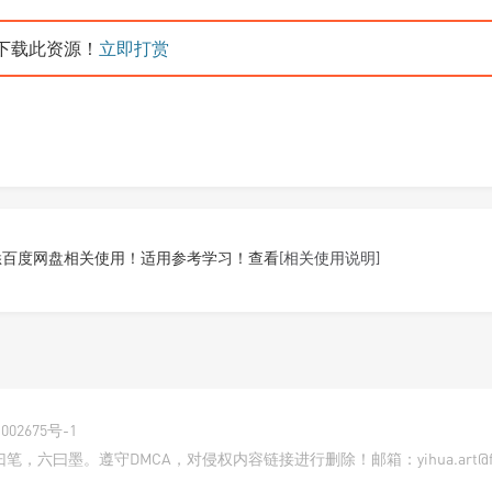
下载此资源！
立即打赏
悉百度网盘相关使用！适用参考学习！查看
[相关使用说明]
002675号-1
曰墨。遵守DMCA，对侵权内容链接进行删除！邮箱：yihua.art@foxm