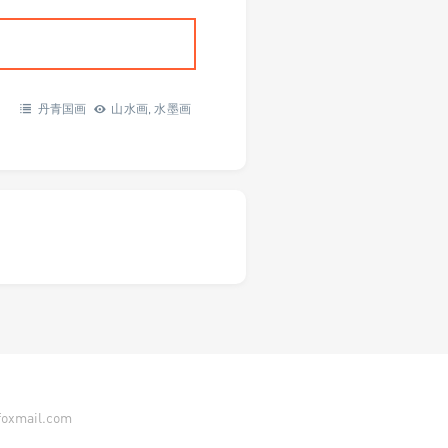
丹青国画
山水画
,
水墨画
ail.com