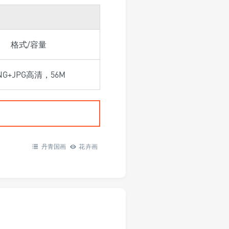
格式/容量
NG+JPG高清，56M
丹青国画
花卉画