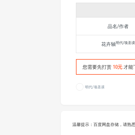
品名/作者
明代/项圣谟
花卉轴
您需要先打赏
10元
才能
明代/项圣谟
温馨提示：百度网盘存储，请熟