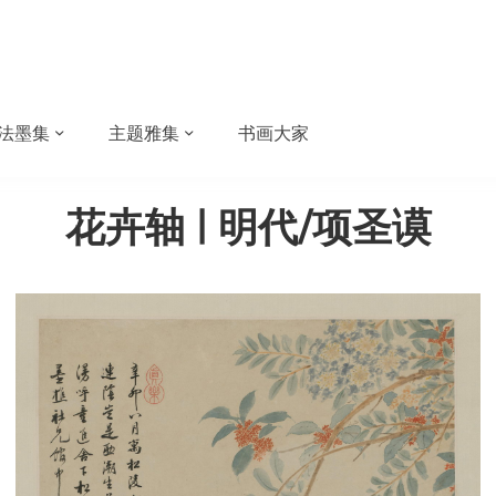
法墨集
主题雅集
书画大家
花卉轴 | 明代/项圣谟