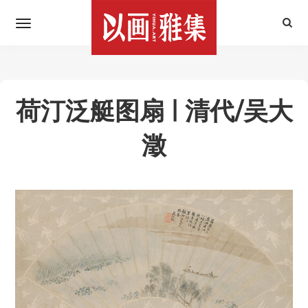
荷汀泛艇图扇 | 清代/吴大
澂