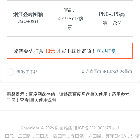
1幅，
烟江叠嶂图轴
PNG+JPG高
5527×9912像
清代/王原祁
清，73M
素
您需要先打赏
10元
才能下载此资源！
立即打赏
丹青国画
山水画
水墨画
清代/王原祁
,
温馨提示：百度网盘存储，请熟悉百度网盘相关使用！适用参考
学习！查看
[相关使用说明]
Copyright © 2026
以画雅集
湘ICP备2021002675号-1
一曰气，二曰韵，三曰思，四曰景，五曰笔，六曰墨。遵守DMCA，对侵