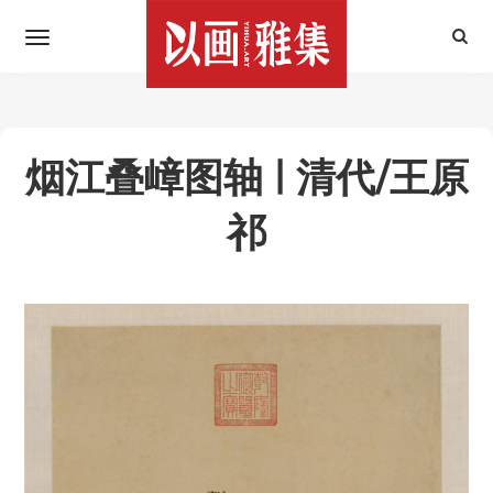
烟江叠嶂图轴 | 清代/王原
祁