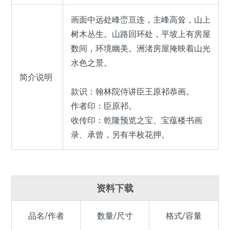
画面中远处峰峦亘连，主峰高耸，山上
树木丛生。山路回环处，平坡上有房屋
数间，环境幽美。洲渚房屋掩映着山光
水色之景。
简介说明
款识：翰林院侍讲臣王原祁恭画。
作者印：臣原祁。
收传印：乾隆预览之宝、宝蕴楼书画
录、承曾，另有半枚花押。
资料下载
品名/作者
数量/尺寸
格式/容量