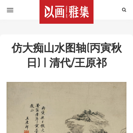
仿大痴山水图轴(丙寅秋
日) | 清代/王原祁