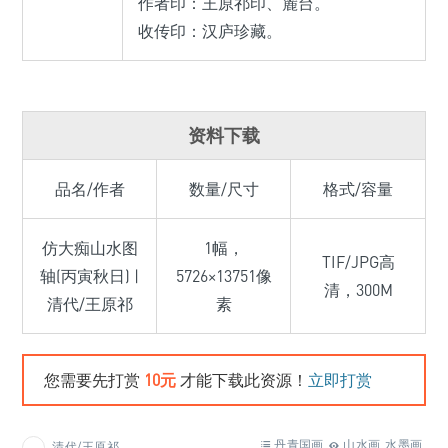
作者印：王原祁印、麓台。
收传印：汉庐珍藏。
资料下载
品名/作者
数量/尺寸
格式/容量
仿大痴山水图
1幅，
TIF/JPG高
轴(丙寅秋日) |
5726×13751像
清，300M
清代/王原祁
素
您需要先打赏
10元
才能下载此资源！
立即打赏
丹青国画
山水画
水墨画
清代/王原祁
,