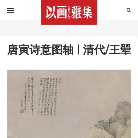
唐寅诗意图轴 | 清代/王翚