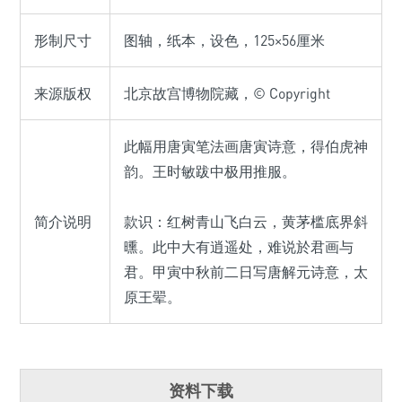
形制尺寸
图轴，纸本，设色，125×56厘米
来源版权
北京故宫博物院藏，© Copyright
此幅用唐寅笔法画唐寅诗意，得伯虎神
韵。王时敏跋中极用推服。
简介说明
款识：红树青山飞白云，黄茅槛底界斜
曛。此中大有逍遥处，难说於君画与
君。甲寅中秋前二日写唐解元诗意，太
原王翚。
资料下载