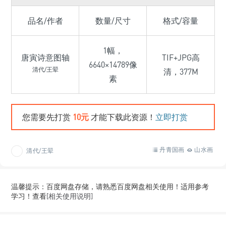
品名/作者
数量/尺寸
格式/容量
1幅，
唐寅诗意图轴
TIF+JPG高
6640×14789像
清代/王翚
清，377M
素
您需要先打赏
10元
才能下载此资源！
立即打赏
丹青国画
山水画
清代/王翚
温馨提示：百度网盘存储，请熟悉百度网盘相关使用！适用参考
学习！查看
[相关使用说明]