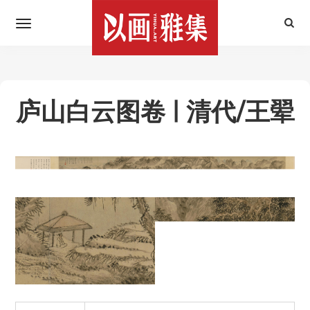
庐山白云图卷 | 清代/王翚