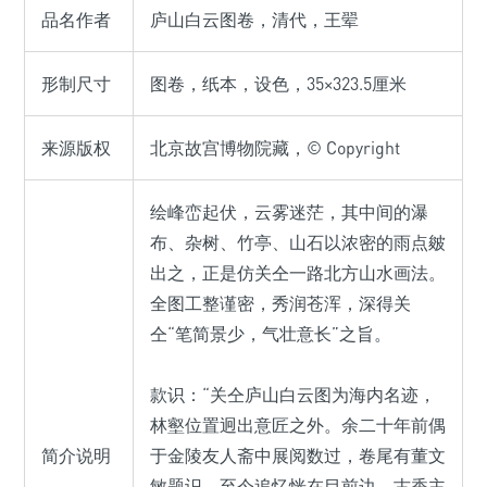
品名作者
庐山白云图卷，清代，王翚
形制尺寸
图卷，纸本，设色，35×323.5厘米
来源版权
北京故宫博物院藏，© Copyright
绘峰峦起伏，云雾迷茫，其中间的瀑
布、杂树、竹亭、山石以浓密的雨点皴
出之，正是仿关仝一路北方山水画法。
全图工整谨密，秀润苍浑，深得关
仝“笔简景少，气壮意长”之旨。
款识：“关仝庐山白云图为海内名迹，
林壑位置迥出意匠之外。余二十年前偶
简介说明
于金陵友人斋中展阅数过，卷尾有董文
敏题识，至今追忆恍在目前边。古香主