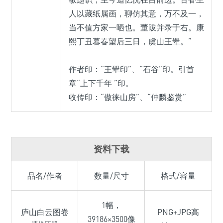
人以藏纸属画，聊仿其意，万不及一，
当不值方家一哂也。董跋并录于右。康
熙丁丑暮春望后三日，虞山王翚。”
作者印：“王翚印”、“石谷”印。引首
章“上下千年 ”印。
收传印：“傲徕山房”、“仲麟鉴赏”
资料下载
品名/作者
数量/尺寸
格式/容量
1幅，
庐山白云图卷
PNG+JPG高
39186×3500像