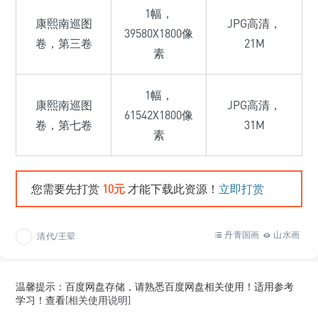
1幅，
康熙南巡图
JPG高清，
39580X1800像
卷，第三卷
21M
素
1幅，
康熙南巡图
JPG高清，
61542X1800像
卷，第七卷
31M
素
您需要先打赏
10元
才能下载此资源！
立即打赏
丹青国画
山水画
清代/王翚
温馨提示：百度网盘存储，请熟悉百度网盘相关使用！适用参考
学习！查看
[相关使用说明]