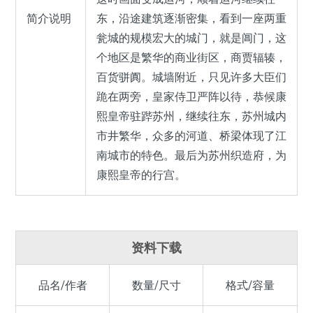
简介说明
东，沿途建筑逐渐密集，看到一座两重
瓮城的规模宏大的城门，就是阊门，这
个地区是繁华的商业街区，商贾辐辏，
百货骈阗。城墙附近，只见许多大臣们
跪在两旁，皇家侍卫严阵以待，恭候康
熙皇帝驻跸苏州，继续往东，苏州城内
市井繁华，众多的河道、桥梁体现了江
南城市的特色。最后为苏州织造府，为
康熙皇帝的行宫。
资料下载
品名/作者
数量/尺寸
格式/容量