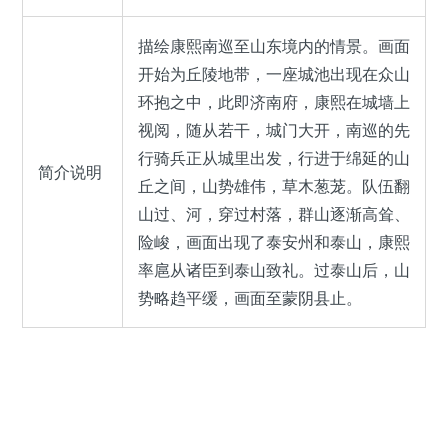
描绘康熙南巡至山东境内的情景。画面
开始为丘陵地带，一座城池出现在众山
环抱之中，此即济南府，康熙在城墙上
视阅，随从若干，城门大开，南巡的先
行骑兵正从城里出发，行进于绵延的山
简介说明
丘之间，山势雄伟，草木葱茏。队伍翻
山过、河，穿过村落，群山逐渐高耸、
险峻，画面出现了泰安州和泰山，康熙
率扈从诸臣到泰山致礼。过泰山后，山
势略趋平缓，画面至蒙阴县止。