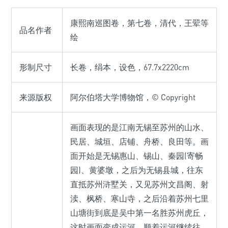
康熙南巡图卷，第七卷，清代，王翚等
品名作者
绘
形制尺寸
长卷，绢本，设色，67.7x2220cm
来源版权
阿尔伯塔大学博物馆，© Copyright
画面表现的是江南无锡至苏州的山水、
民居、城垣、店铺、舟桥、良田等。画
面开始是无锡惠山、锡山、秦园(寄畅
园)、黄婆墩，之后为无锡县城，往东
直抵苏州浒墅关，又见苏州文昌阁、射
渎、枫桥、寒山寺，之后沿着苏州七里
山塘街到底是吴中第一名胜苏州虎丘，
这时画面变成运河，顺着运河继续往