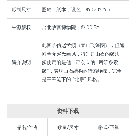
形制尺寸
图轴，纸本，设色，89.5×37.7cm
来源版权
台北故宫博物院，© CC BY
此图临仿赵孟頫《春山飞瀑图》，但通
幅全无赵氏画风，特别是山石的皴法，
简介说明
多使用的是他自己创立的 “凿斫条索
皴”，表现山石结构的错落峥嵘，完全
是王翚笔下的 “北宗” 风格。
资料下载
品名/作者
数量/尺寸
格式/容量