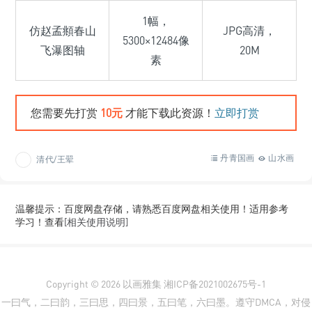
1幅，
仿赵孟頫春山
JPG高清，
5300×12484像
飞瀑图轴
20M
素
您需要先打赏
10元
才能下载此资源！
立即打赏
丹青国画
山水画
清代/王翚
温馨提示：百度网盘存储，请熟悉百度网盘相关使用！适用参考
学习！查看
[相关使用说明]
Copyright © 2026
以画雅集
湘ICP备2021002675号-1
一曰气，二曰韵，三曰思，四曰景，五曰笔，六曰墨。遵守DMCA，对侵