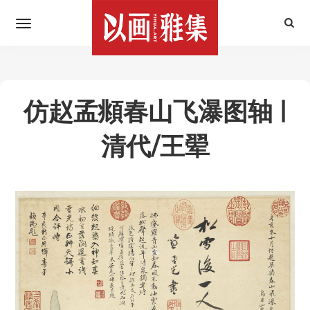
仿赵孟頫春山飞瀑图轴 |
清代/王翚