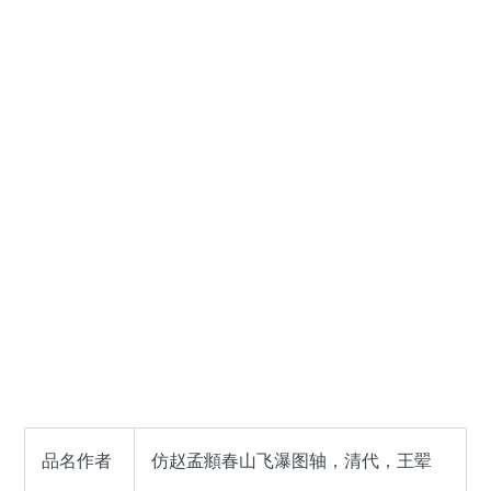
品名作者
仿赵孟頫春山飞瀑图轴，清代，王翚