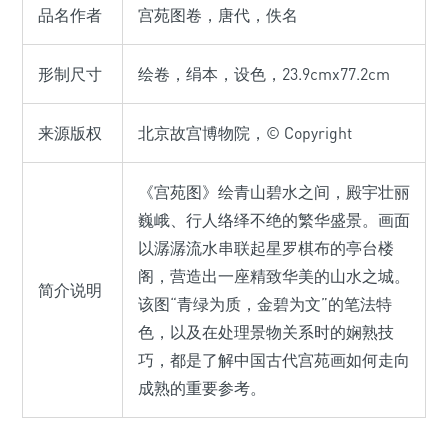
品名作者
宫苑图卷，唐代，佚名
形制尺寸
绘卷，绢本，设色，23.9cmx77.2cm
来源版权
北京故宫博物院，© Copyright
《宫苑图》绘青山碧水之间，殿宇壮丽
巍峨、行人络绎不绝的繁华盛景。画面
以潺潺流水串联起星罗棋布的亭台楼
阁，营造出一座精致华美的山水之城。
简介说明
该图“青绿为质，金碧为文”的笔法特
色，以及在处理景物关系时的娴熟技
巧，都是了解中国古代宫苑画如何走向
成熟的重要参考。