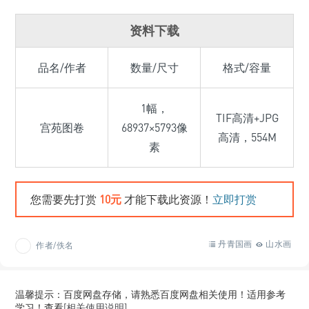
资料下载
品名/作者
数量/尺寸
格式/容量
1幅，
TIF高清+JPG
宫苑图卷
68937×5793像
高清，554M
素
您需要先打赏
10元
才能下载此资源！
立即打赏
丹青国画
山水画
作者/佚名
温馨提示：百度网盘存储，请熟悉百度网盘相关使用！适用参考
学习！查看
[相关使用说明]