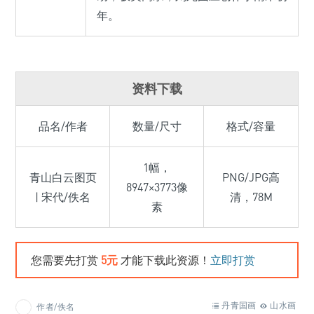
年。
资料下载
品名/作者
数量/尺寸
格式/容量
1幅，
青山白云图页
PNG/JPG高
8947×3773像
| 宋代/佚名
清，78M
素
您需要先打赏
5元
才能下载此资源！
立即打赏
丹青国画
山水画
作者/佚名