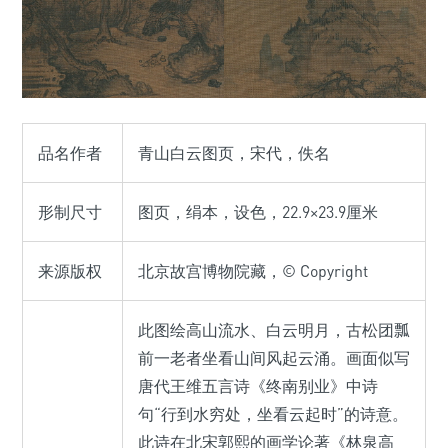
品名作者
青山白云图页，宋代，佚名
形制尺寸
图页，绢本，设色，22.9×23.9厘米
来源版权
北京故宫博物院藏，© Copyright
此图绘高山流水、白云明月，古松团瓢
前一老者坐看山间风起云涌。画面似写
唐代王维五言诗《终南别业》中诗
句“行到水穷处，坐看云起时”的诗意。
此诗在北宋郭熙的画学论著《林泉高