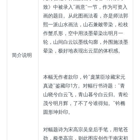
致》中被录入“画意”一节，作为可资入
画的题目。从此图画法看，亦是师法郭
熙一派山水画法，山石兼皴带染，松枝
作蟹爪形，空中用淡墨晕染出明月一
轮，山间白云以墨线勾廓，外围施淡墨
晕染，极好地表现出云层的体积感。
简介说明
本幅无作者款印，钤“庞莱臣珍藏宋元
真迹”鉴藏印1方。对幅行书诗题：“青
山晓兮白云飞，青山暮兮白云归。青松
茂兮明月辉，了不了兮谁得知。”钤椭
圆形坤卦印。
对幅题诗为宋高宗吴皇后手笔，用笔苍
劲，极类高宗，则此图应创作于南宋初