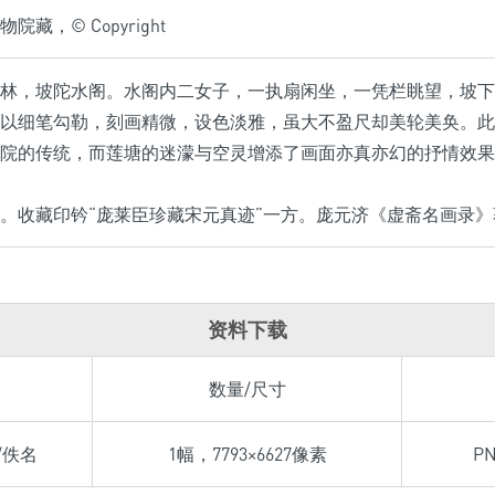
院藏，© Copyright
林，坡陀水阁。水阁内二女子，一执扇闲坐，一凭栏眺望，坡下
以细笔勾勒，刻画精微，设色淡雅，虽大不盈尺却美轮美奂。此
院的传统，而莲塘的迷濛与空灵增添了画面亦真亦幻的抒情效果
。收藏印钤“庞莱臣珍藏宋元真迹”一方。庞元济《虚斋名画录》
资料下载
数量/尺寸
/佚名
1幅，7793×6627像素
P