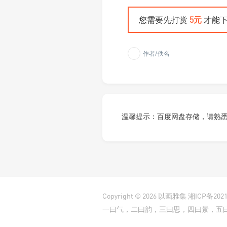
您需要先打赏
5元
才能下
作者/佚名
温馨提示：百度网盘存储，请熟
Copyright © 2026
以画雅集
湘ICP备2021
一曰气，二曰韵，三曰思，四曰景，五曰笔，六