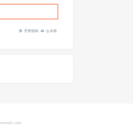
丹青国画
山水画
ail.com