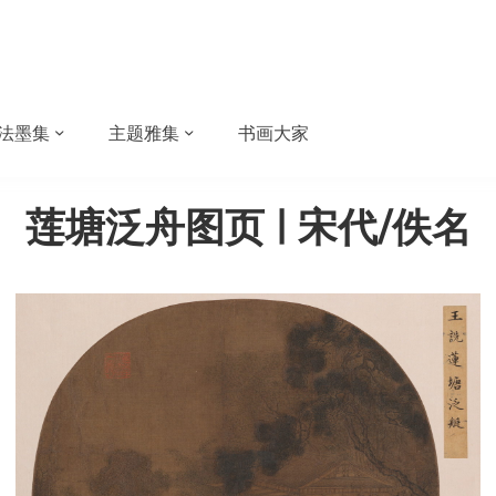
法墨集
主题雅集
书画大家
莲塘泛舟图页 | 宋代/佚名