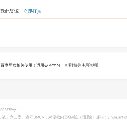
载此资源！
立即打赏
悉百度网盘相关使用！适用参考学习！查看
[相关使用说明]
002675号-1
曰墨。遵守DMCA，对侵权内容链接进行删除！邮箱：yihua.art@foxm