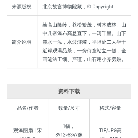
来源版权
北京故宫博物院藏，© Copyright
绘高山险岭，苍松繁茂，树木成林。山
中几帘瀑布高悬直下，一泻千里。山下
简介说明
溪水一泓，水波涟漪，平坦处二人坐于
近岸观瀑品茶，一旁侍童站立一侧，全
画笔法工细、严谨，山石用小斧劈皴。
资料下载
品名/作者
数量/尺寸
格式/容量
1幅，
观瀑图扇 | 宋
TIF/JPG高
8912×8347像