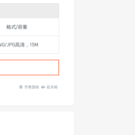
格式/容量
NG/JPG高清，15M
丹青国画
花卉画