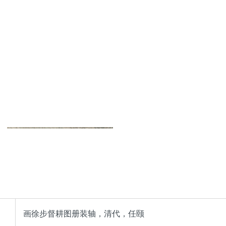
画徐步督耕图册装轴，清代，任颐