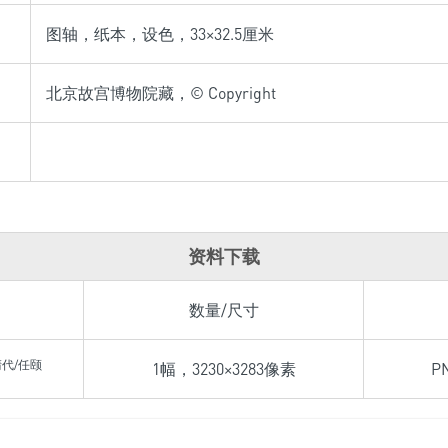
图轴，纸本，设色，33×32.5厘米
北京故宫博物院藏，© Copyright
资料下载
数量/尺寸
清代/任颐
1幅，3230×3283像素
P