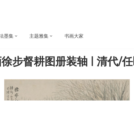
法墨集
主题雅集
书画大家
徐步督耕图册装轴 | 清代/