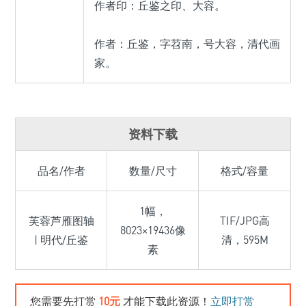
作者印：丘鉴之印、大容。
作者：丘鉴，字苕南，号大容，清代画
家。
资料下载
品名/作者
数量/尺寸
格式/容量
1幅，
芙蓉芦雁图轴
TIF/JPG高
8023×19436像
| 明代/丘鉴
清，595M
素
您需要先打赏
10元
才能下载此资源！
立即打赏