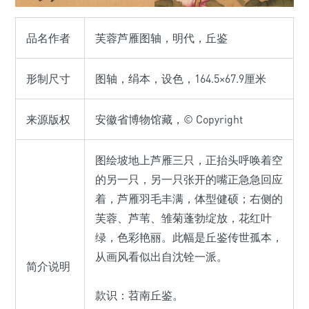
品名作者
芙蓉芦雁图轴，明代，丘鉴
形制尺寸
图轴，绢本，设色，164.5×67.9厘米
来源版权
安徽省博物馆藏，© Copyright
图绘坡地上芦雁三只，正抬头呼唤着空
的另一只，另一只张开的嘴正急急回应
着，芦雁羽毛丰满，体型健硕；右侧的
芙蓉、芦苇、雏菊蓬勃绽放，花红叶
绿，色彩艳丽。此幅是丘鉴传世孤本，
从画风看似出自沈铨一派。
简介说明
款识：苕南丘鉴。