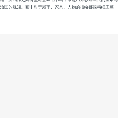
治国的规矩。画中对于殿宇、家具、人物的描绘都很精细工整，
资料下载
数量/尺寸
册）
合1册64幅，单幅约5600×4200像素
图）
64幅，单幅约3700×4600像素
下载此资源！
立即打赏