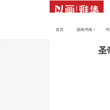
首页
国画书画
书
圣