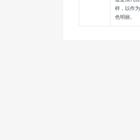
样，以作为
色明丽。
品名/作者
圣帝明王善端录（全
圣帝明王善端录（插
您需要先打赏
20元
才能