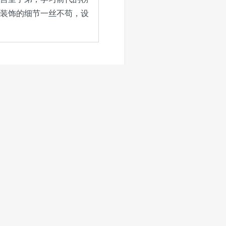
装饰的细节一丝不苟，设
格式/容量
PDF高清，713M
PDF高清，676M