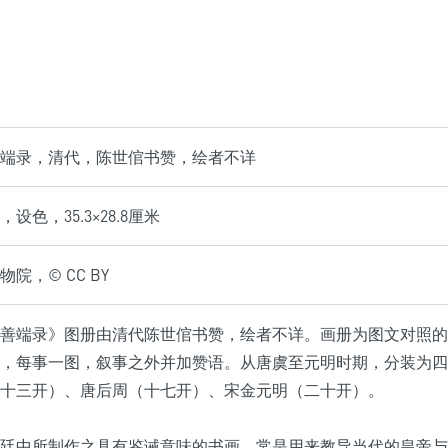
端录，清代，陈世倌书赞，绘者不详
设色，35.3×28.8厘米
院，© CC BY
善端录》图册由清代陈世倌书赞，绘者不详。画册为图文对照的
，每事一图，叙事之外并加赞语。从唐虞至元明时期，分装为四
十三开）、唐后周（十七开）、宋金元明（二十开）。
廷中所制作之具有鉴诫意味的书画，常是用来教导当代的皇帝与