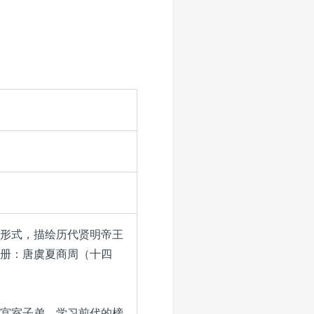
形式，描绘历代贤明帝王
册：唐虞夏商周（十四
宫室子弟，学习前代的榜