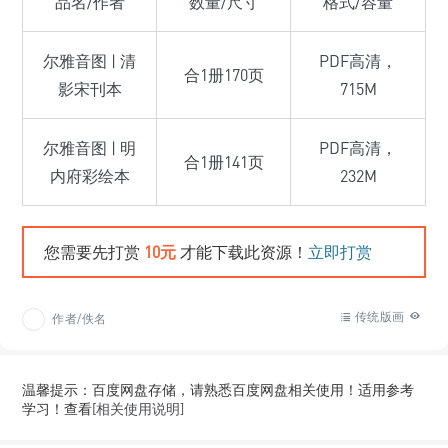
品名/作者
数量/尺寸
格式/容量
尔雅音图 | 清
PDF高清，
合1册170页
影宋刊本
715M
尔雅音图 | 明
PDF高清，
合1册141页
内府彩绘本
232M
您需要先打赏
10元
才能下载此资源！
立即打赏
传统版画
作者/佚名
温馨提示：百度网盘存储，请熟悉百度网盘相关使用！适用参考
学习！查看
[相关使用说明]