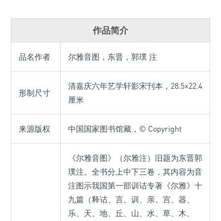
作品简介
品名作者
尔雅音图，东晋，郭璞 注
清嘉庆六年艺学轩影宋刊本，28.5×22.4
形制尺寸
厘米
来源版权
中国国家图书馆藏，© Copyright
《尔雅音图》（尔雅注）旧题为东晋郭
璞注。全书分上中下三卷，其内容为音
注图示我国第一部训诂专著《尔雅》十
九篇（释诂、言、训、亲、宫、器、
乐、天、地、丘、山、水、草、木、