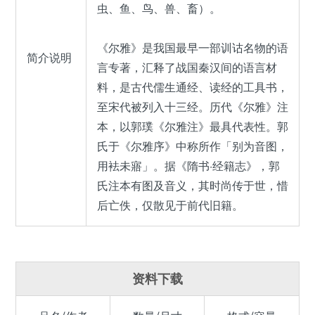
虫、鱼、鸟、兽、畜）。
《尔雅》是我国最早一部训诂名物的语
简介说明
言专著，汇释了战国秦汉间的语言材
料，是古代儒生通经、读经的工具书，
至宋代被列入十三经。历代《尔雅》注
本，以郭璞《尔雅注》最具代表性。郭
氏于《尔雅序》中称所作「别为音图，
用袪未寤」。据《隋书·经籍志》，郭
氏注本有图及音义，其时尚传于世，惜
后亡佚，仅散见于前代旧籍。
资料下载