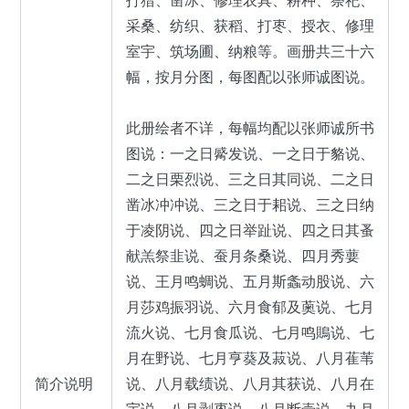
打猎、凿冰、修理农具、耕种、祭祀、
采桑、纺织、获稻、打枣、授衣、修理
室宇、筑场圃、纳粮等。画册共三十六
幅，按月分图，每图配以张师诚图说。
此册绘者不详，每幅均配以张师诚所书
图说：一之日觱发说、一之日于貉说、
二之日栗烈说、三之日其同说、二之日
凿冰冲冲说、三之日于耜说、三之日纳
于凌阴说、四之日举趾说、四之日其蚤
献羔祭韭说、蚕月条桑说、四月秀葽
说、王月鸣蜩说、五月斯螽动股说、六
月莎鸡振羽说、六月食郁及薁说、七月
流火说、七月食瓜说、七月鸣鵙说、七
月在野说、七月亨葵及菽说、八月萑苇
简介说明
说、八月载绩说、八月其获说、八月在