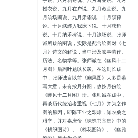
宇说、八月剥枣说、八月断壶说、九月
授衣说、九月在户说、九月叔苴说、九
月筑场圃说、九月肃霜说、十月陨萚
说、十月蟋蟀入我床下说、十月获稻
说、十月纳禾稼说、十月涤场说。张师
诚所跋的图说，实际是配合绘图对《七
月》诗文的解说，当中涉及农事劳作、
历法、名物学等。张师诚在《豳风十二
月图》后副叶题以长跋。在这则长跋
中，张师诚言以前《豳风图》大多是摹
写大意，未有按月分图，故按月份绘
《豳风十二月图》册。张师诚在跋中，
再谈历代统治者重视《七月》并为之作
图的原因，即陈王业之艰难，知农桑之
艰辛，并对嘉庆帝《味馀书室集》中的
《耕织图诗》、《棉花图诗》、《豳雅