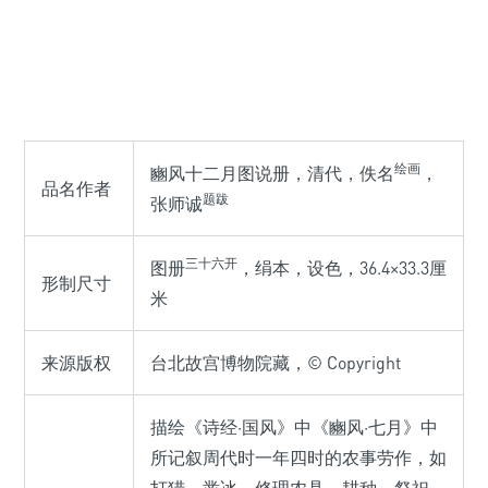
绘画
豳风十二月图说册，清代，佚名
，
品名作者
题跋
张师诚
三十六开
图册
，绢本，设色，36.4×33.3厘
形制尺寸
米
来源版权
台北故宫博物院藏，© Copyright
描绘《诗经·国风》中《豳风·七月》中
所记叙周代时一年四时的农事劳作，如