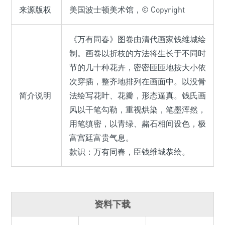
来源版权
美国波士顿美术馆，© Copyright
《万有同春》图卷由清代画家钱维城绘
制。画卷以折枝的方法将生长于不同时
节的几十种花卉，密密匝匝地按大小依
次穿插，整齐地排列在画面中。以没骨
简介说明
法绘写花叶、花瓣，形态逼真。钱氏画
风以干笔勾勒，重视烘染，笔墨浑然，
用笔缜密，以青绿、赭石相间设色，极
富宫廷富贵气息。
款识：万有同春，臣钱维城恭绘。
资料下载