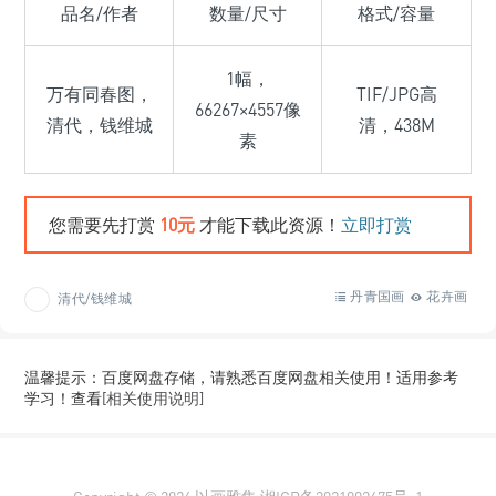
品名/作者
数量/尺寸
格式/容量
1幅，
万有同春图，
TIF/JPG高
66267×4557像
清代，钱维城
清，438M
素
您需要先打赏
10元
才能下载此资源！
立即打赏
丹青国画
花卉画
清代/钱维城
温馨提示：百度网盘存储，请熟悉百度网盘相关使用！适用参考
学习！查看
[相关使用说明]