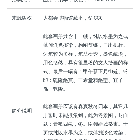
来源版权
大都会博物馆藏本，© CC0
此套画册共含十二帧，纯以水墨为之或
薄施淡色擦染，构图简练，自出机杼。
运笔较为多样，笔法松秀，墨色疏淡，
用色恬然，具有很显著的文人绘画的样
式。最后一幅有：甲午新正月御题。钤
印：乾隆鑑賞、三希堂精鑑璽、宜子
孫、乾隆。
此套画册应该有春夏秋冬四本，其它几
简介说明
册暂时未能搜集到，此为冬景图，封面
题：景敷四氣，冬。臣錢維城恭畫。册
页或纯以水墨为之，或薄施淡色擦染，