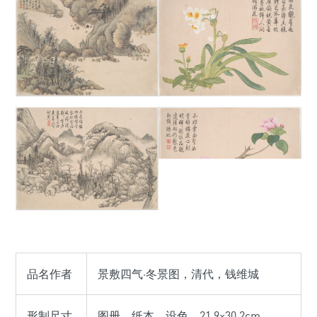
品名作者
景敷四气·冬景图，清代，钱维城
形制尺寸
图册，纸本，设色，21.9×30.2cm