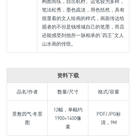
构图简练，自出机杼。运笔较为多样，
笔法松秀，墨色疏淡，用色恬然，具有
很显着的文人绘画的样式，画面传达给
观者的不但是钱维城自己的笔墨，而且
还能感受到他所一脉相承的“四王”文人
山水画的传统。
资料下载
品名/作者
数量/尺寸
格式/容量
12幅，单幅约
景敷四气·冬景
PDF/JPG标
1900×1400像
图
清，9M
素