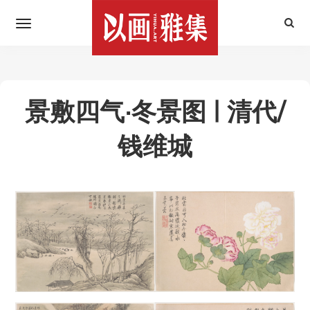
景敷四气·冬景图 | 清代/
钱维城