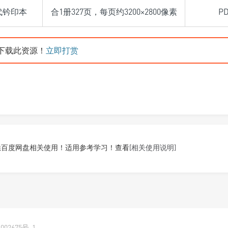
明代钤印本
合1册327页，每页约3200×2800像素
P
下载此资源！
立即打赏
悉百度网盘相关使用！适用参考学习！查看
[相关使用说明]
002675号-1