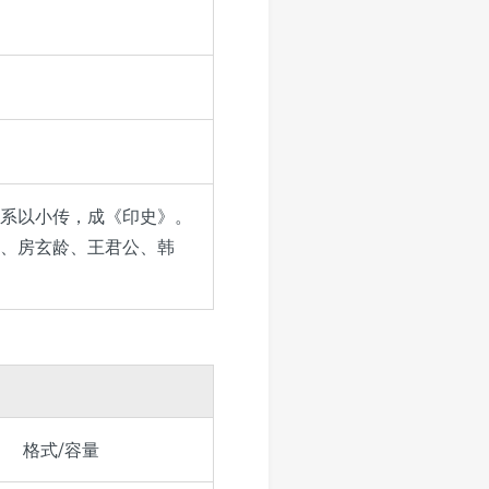
系以小传，成《印史》。
、房玄龄、王君公、韩
格式/容量