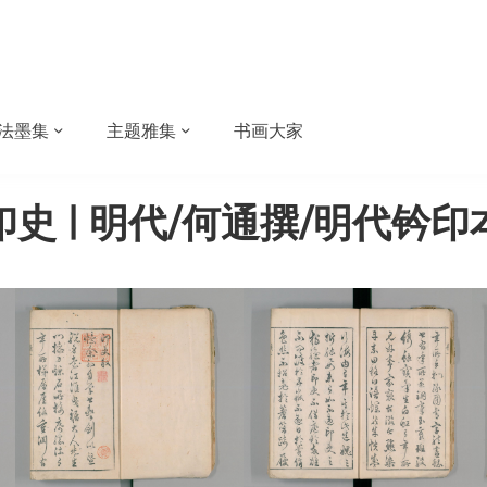
法墨集
主题雅集
书画大家
印史 | 明代/何通撰/明代钤印