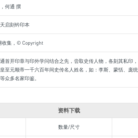
，何通 撰
天启刻钤印本
集，© Copyright
通首开印章与印外学问结合之先，尝取史传人物，各刻其私印，
皇至元顺帝一千六百年间史传名人姓名，如：李斯、蒙恬、庞统
等众多名家印鉴。
资料下载
数量/尺寸