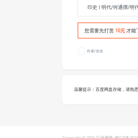
印史 | 明代/何通撰/
您需要先打赏
10元
才能
作者/佚名
温馨提示：百度网盘存储，请熟
Copyright © 2026
以画雅集
湘ICP备2021