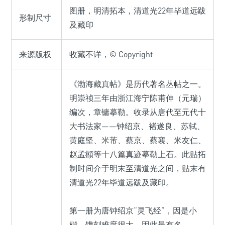
图册，明清拓本，清道光22年毕道远跋
形制尺寸
及藏印
来源版权
收藏不详，© Copyright
《渤海藏真帖》是历代著名丛帖之一。
明崇祯三年由浙江海宁陈甫伸（元瑞）
编次，章镛摹勒。收录从唐代至元代十
大书法家——钟绍京、褚遂良、苏轼、
黄庭坚、米芾、蔡京、蔡襄、米友仁、
赵孟頫等十八篇真迹摹勒上石。此贴拓
制时间介于明末至清道光之间，贴末有
清道光22年毕道远跋及藏印。
第一册为唐钟绍京“灵飞经”，因是小
楷，镌刻难度很大，因此最有名，