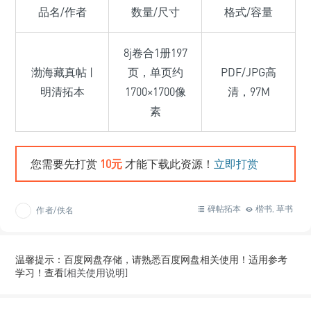
品名/作者
数量/尺寸
格式/容量
8j卷合1册197
渤海藏真帖 |
页，单页约
PDF/JPG高
明清拓本
1700×1700像
清，97M
素
您需要先打赏
10元
才能下载此资源！
立即打赏
碑帖拓本
楷书
草书
作者/佚名
,
温馨提示：百度网盘存储，请熟悉百度网盘相关使用！适用参考
学习！查看
[相关使用说明]