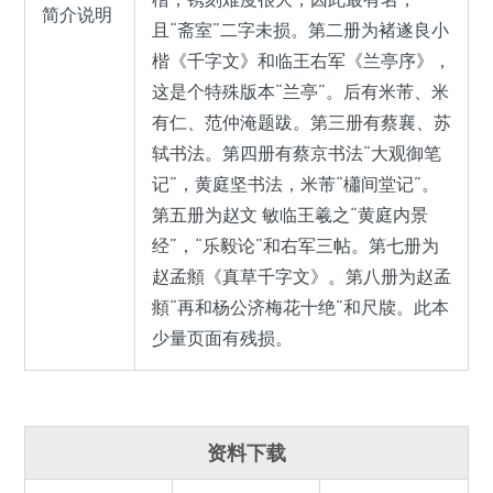
简介说明
且“斋室”二字未损。第二册为褚遂良小
楷《千字文》和临王右军《兰亭序》，
这是个特殊版本“兰亭”。后有米芾、米
有仁、范仲淹题跋。第三册有蔡襄、苏
轼书法。第四册有蔡京书法“大观御笔
记”，黄庭坚书法，米芾“櫹间堂记”。
第五册为赵文 敏临王羲之“黄庭内景
经”，“乐毅论”和右军三帖。第七册为
赵孟頫《真草千字文》。第八册为赵孟
頫“再和杨公济梅花十绝”和尺牍。此本
少量页面有残损。
资料下载