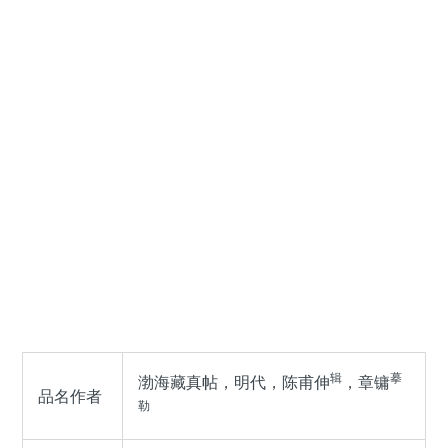
辑
摹
渤海藏真帖，明代，陈甫伸
，章镛
品名作者
勒