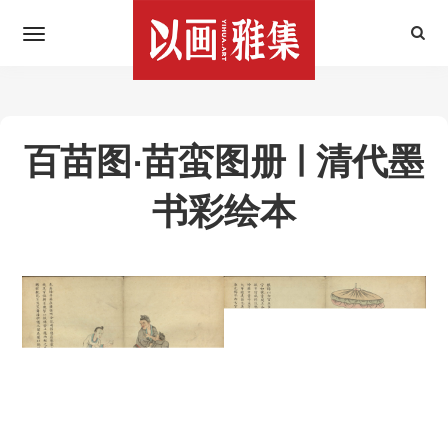
百苗图·苗蛮图册 | 清代墨
书彩绘本