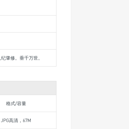
人纪肇修。垂千万世。
格式/容量
JPG高清，67M