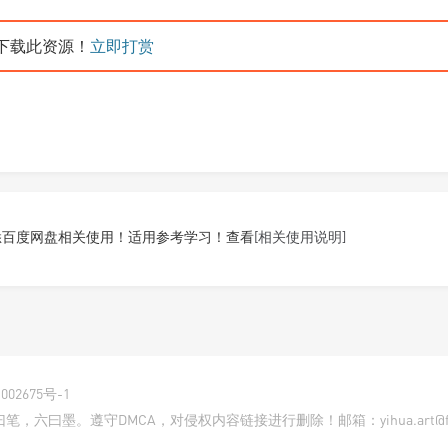
下载此资源！
立即打赏
悉百度网盘相关使用！适用参考学习！查看
[相关使用说明]
002675号-1
曰墨。遵守DMCA，对侵权内容链接进行删除！邮箱：yihua.art@foxm