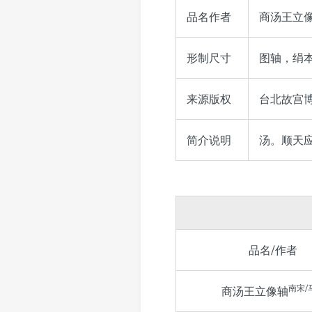
品名作者
商汤王立
形制尺寸
图轴，绢本，
来源版权
台北故宫博
简介说明
汤。顺天
品名/作者
南宋/
商汤王立像轴