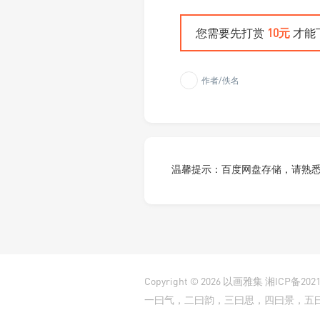
您需要先打赏
10元
才能
作者/佚名
温馨提示：百度网盘存储，请熟
Copyright © 2026
以画雅集
湘ICP备2021
一曰气，二曰韵，三曰思，四曰景，五曰笔，六