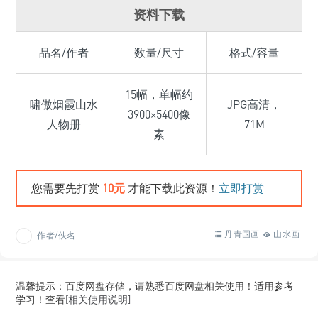
资料下载
品名/作者
数量/尺寸
格式/容量
15幅，单幅约
啸傲烟霞山水
JPG高清，
3900×5400像
人物册
71M
素
您需要先打赏
10元
才能下载此资源！
立即打赏
丹青国画
山水画
作者/佚名
温馨提示：百度网盘存储，请熟悉百度网盘相关使用！适用参考
学习！查看
[相关使用说明]