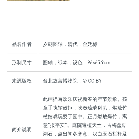
品名作者
岁朝图轴，清代，金廷标
形制尺寸
图轴，纸本，设色，96×65.9cm
来源版权
台北故宫博物院，© CC BY
此画描写欢乐庆祝新春的年节景象。孩
童手执锣鼓锤，吹奏琉璃喇叭，燃放竹
杖嬉戏玩耍于园中。正月燃放爆竹，寓
意“报平安”。庭院遍植天竺，古梅盘踞
简介说明
湖石，点出初冬寒意。汉白玉石栏杆及