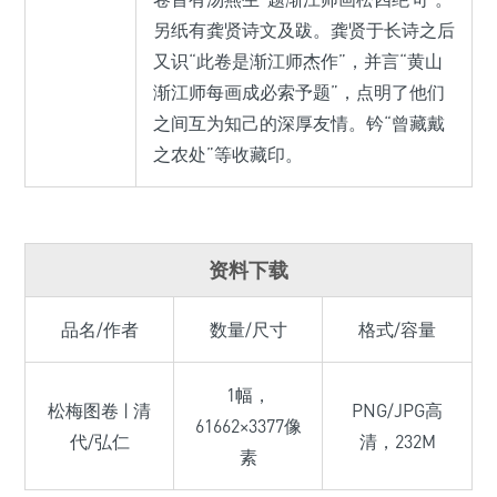
另纸有龚贤诗文及跋。龚贤于长诗之后
又识“此卷是渐江师杰作”，并言“黄山
渐江师每画成必索予题”，点明了他们
之间互为知己的深厚友情。钤“曾藏戴
之农处”等收藏印。
资料下载
品名/作者
数量/尺寸
格式/容量
1幅，
松梅图卷 | 清
PNG/JPG高
61662×3377像
代/弘仁
清，232M
素