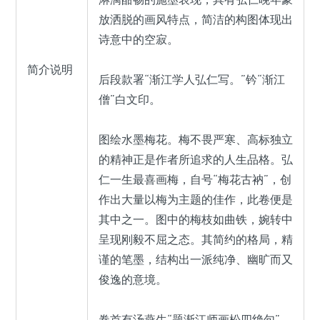
放洒脱的画风特点，简洁的构图体现出
诗意中的空寂。
简介说明
后段款署“渐江学人弘仁写。”钤“渐江
僧”白文印。
图绘水墨梅花。梅不畏严寒、高标独立
的精神正是作者所追求的人生品格。弘
仁一生最喜画梅，自号“梅花古衲”，创
作出大量以梅为主题的佳作，此卷便是
其中之一。图中的梅枝如曲铁，婉转中
呈现刚毅不屈之态。其简约的格局，精
谨的笔墨，结构出一派纯净、幽旷而又
俊逸的意境。
卷首有汤燕生“题渐江师画松四绝句”。