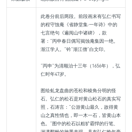
此卷分前后两段。前段画末有弘仁书写
的程守蚀庵《省静堂集·一年诗》中的
七言绝句《遍阅山中诸碑》，款
署：“丙申春日偶写揭蚀庵集因一绝。
渐江学人。”钤“渐江僧”白文印。
“丙申”为清顺治十三年（1656年），弘
仁时年47岁。
图绘虬龙盘曲的苍松和棱角分明的怪
石。弘仁的松石是对黄山松石的真实写
照，石涛言：“公游黄山最久，故得黄
山之真性情也，即一木一石，皆黄山本
色。”图中的松石以粗犷霸悍的行笔、
淋漓酣畅的施墨表现，具有弘仁晚年豪