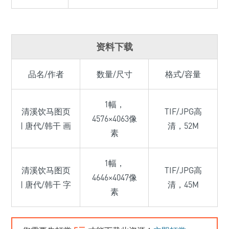
资料下载
品名/作者
数量/尺寸
格式/容量
1幅，
清溪饮马图页
TIF/JPG高
4576×4063像
| 唐代/韩干 画
清，52M
素
1幅，
清溪饮马图页
TIF/JPG高
4646×4047像
| 唐代/韩干 字
清，45M
素