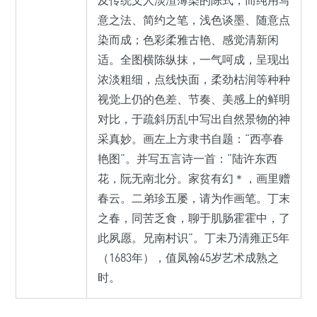
及传统文人淡渲薄染的陈式，而纯用写
意之法、简约之笔，浅色谈墨、随意点
染而成；色彩柔雅古艳、感觉清新闲
适。全图横陈纵抹，一气呵成，呈现出
浓淡粗细，点线快面，柔劲枯润等种种
视觉上仍的色差、节奏、美感上的鲜明
对比，于疏斜历乱中写出自然景物的神
采真妙。画左上方隶书自题：“西亭春
艳图”。并写五言诗一首：“陆许东西
花，阮无南北分。家贫有幻＊，画里赠
春云。二弟珍五屡，请为作画笔。丁末
之春，同苦乏食，聊于肌肠霍霍中，了
此夙愿。兄南村识”。丁未乃清雍正5年
（1683年），值凤翰45岁艺术成熟之
时。