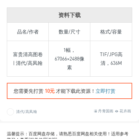
资料下载
品名/作者
数量/尺寸
格式/容量
1幅，
富贵清高图卷
TIF/JPG高
67066×2488像
| 清代/高凤翰
清，636M
素
您需要先打赏
10元
才能下载此资源！
立即打赏
丹青国画
花卉画
清代/高凤翰
温馨提示：百度网盘存储，请熟悉百度网盘相关使用！适用参考