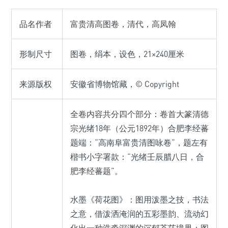
品名作者
富贵清高图卷，清代，高凤翰
形制尺寸
图卷，绢本，设色，21×240厘米
来源版权
安徽省博物馆藏，© Copyright
全卷内容共分四个部分：卷首大篆清德
宗光绪18年（公元1892年）合肥李经蕃
题端：“高南阜富贵清图咏卷”，题左有
楷书小字署款：“光绪壬辰腊八日，合
肥李经蕃题”。
水墨《荷花图》：图用泼墨之技，书法
之意，借泼洒淹润的五彩墨韵、流动幻