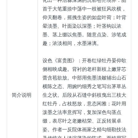
化出一种浩淼深渊的沉郁苍茫境界：图
首于大笔重捺中荡中一枝被狂风吹横，
仰天翻卷，摇拽生姿的如盆叶荷；叶背
晕淡墨、叶面染以深墨；叶茎钩以浓
墨、茎上缀以焦墨。随意点染、涉笔成
趣；浓淡相间，水墨淋漓。
设色《富贵图》：开卷红绿牡丹晏仰欹
侧相映成趣。背衬的老杆新枝上嫩芽芯
蕾含苞欲放。中部用焦墨淡皴辅出山石
横陈之态、用婉约细秀之笔写出茅草丛
简介说明
生之状。后段从石缝中斜枝曳出三枝大
红牡丹，占枝怒放，意态闲雅；花叶用
泼墨之法率意挥写，复加深色勾茎点
缀，表尽叶之老嫩枯荣、正反转展卓
姿。作者一反院体画家之精勾细勒技法