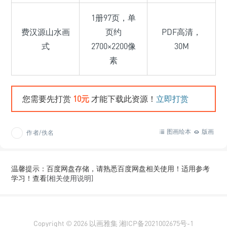
1册97页，单
费汉源山水画
页约
PDF高清，
式
2700×2200像
30M
素
您需要先打赏
10元
才能下载此资源！
立即打赏
图画绘本
版画
作者/佚名
温馨提示：百度网盘存储，请熟悉百度网盘相关使用！适用参考
学习！查看
[相关使用说明]
Copyright © 2026
以画雅集
湘ICP备2021002675号-1