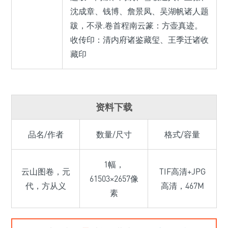
沈成章、钱博、詹景凤、吴湖帆诸人题
跋，不录.卷首程南云篆：方壶真迹。
收传印：清内府诸鉴藏玺、王季迁诸收
藏印
资料下载
品名/作者
数量/尺寸
格式/容量
1幅，
云山图卷，元
TIF高清+JPG
61503×2657像
代，方从义
高清，467M
素