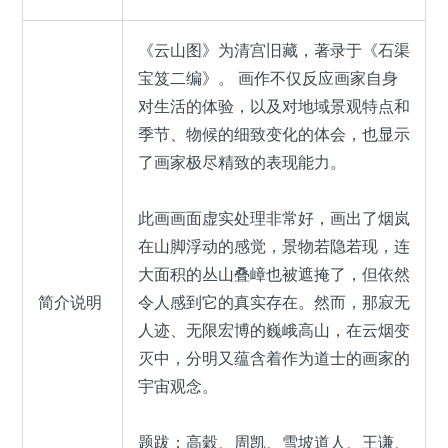
《云山图》为清宫旧藏，著录于《石渠
宝笈二编》。 画作不仅反应画家自身
对生活的体验，以及对地域景观特点和
季节、物候的细致变化的体会，也显示
了画家极尽精致的表现能力。
此画画面虚实处理非常好，画出了烟岚
在山脚浮动的感觉，景物若隐若现，连
大面积的丛山叠嶂也被遮掩了，但依然
简介说明
令人感到它的真实存在。然而，那寂无
人迹、无限宏博的巍峨高山，在云烟变
灭中，分明又蕴含着作为道士的画家的
宇宙观念。
题跋：高穀、周凯、雪坡道人、王谦、