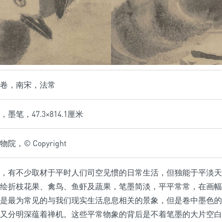
卷，南宋，法常
墨笔，47.3×814.1厘米
，© Copyright
，有不少取材于平时人们司空见惯的日常生活，但独能于平淡天
绘折枝花果、禽鸟、鱼虾及蔬果，笔墨简淡，平平常常，在画幅
是最为常见的与我们现实生活息息相关的景象，但是卷中墨色的
又分明深蕴着禅机。这些平常物象的背后是不着笔墨的大片空白，