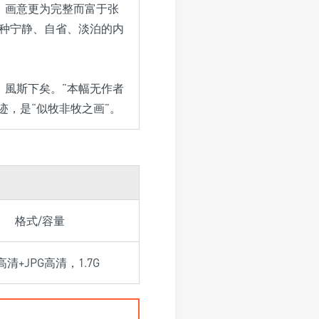
，画意更为完整而富于张
一种宁静、自省、淡泊的内
，風斯下矣。”本幅无作者
迹，是“似牧非牧之画”。
格式/容量
F高清+JPG高清，1.7G