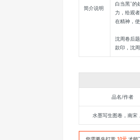
白当黑”的
简介说明
力，给观者
在精神，使
沈周卷后题
款印，沈周
品名/作者
水墨写生图卷，南宋
您需要先打赏
10元
才能