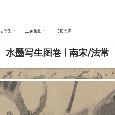
法墨集
主题雅集
书画大家
水墨写生图卷 | 南宋/法常