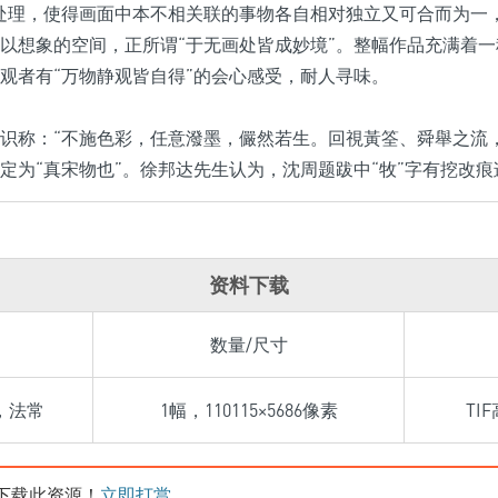
处理，使得画面中本不相关联的事物各自相对独立又可合而为一
以想象的空间，正所谓“于无画处皆成妙境”。整幅作品充满着
观者有“万物静观皆自得”的会心感受，耐人寻味。
识称：“不施色彩，任意潑墨，儼然若生。回視黃筌、舜舉之流
定为“真宋物也”。徐邦达先生认为，沈周题跋中“牧”字有挖改痕
资料下载
数量/尺寸
，法常
1幅，110115×5686像素
TI
下载此资源！
立即打赏