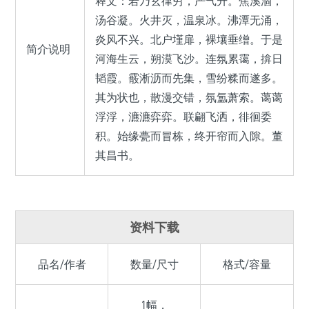
释文：若乃玄律穷，严气升。焦溪涸，
汤谷凝。火井灭，温泉冰。沸潭无涌，
炎风不兴。北户墐扉，裸壤垂缯。于是
简介说明
河海生云，朔漠飞沙。连氛累霭，揜日
韬霞。霰淅沥而先集，雪纷糅而遂多。
其为状也，散漫交错，氛氲萧索。蔼蔼
浮浮，瀌瀌弈弈。联翩飞洒，徘徊委
积。始缘甍而冒栋，终开帘而入隙。董
其昌书。
资料下载
品名/作者
数量/尺寸
格式/容量
1幅，