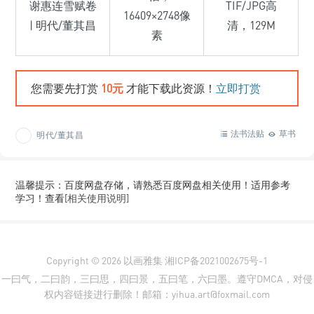
谢惠连雪赋卷
TIF/JPG高
16409×2748像
| 明代/董其昌
清，129M
素
您需要先打赏
10元
才能下载此资源！
立即打赏
法书法贴
草书
明代/董其昌
温馨提示：百度网盘存储，请熟悉百度网盘相关使用！适用参考
学习！查看
[相关使用说明]
Copyright © 2026
以画雅集
湘ICP备2021002675号-1
一曰气，二曰韵，三曰思，四曰景，五曰笔，六曰墨。遵守DMCA，对侵
权内容链接进行删除！邮箱：yihua.art@foxmail.com