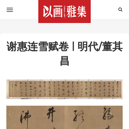
谢惠连雪赋卷 | 明代/董其
昌