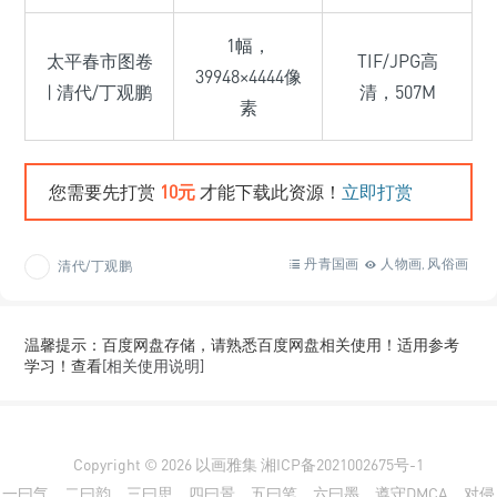
1幅，
太平春市图卷
TIF/JPG高
39948×4444像
| 清代/丁观鹏
清，507M
素
您需要先打赏
10元
才能下载此资源！
立即打赏
丹青国画
人物画
风俗画
清代/丁观鹏
,
温馨提示：百度网盘存储，请熟悉百度网盘相关使用！适用参考
学习！查看
[相关使用说明]
Copyright © 2026
以画雅集
湘ICP备2021002675号-1
一曰气，二曰韵，三曰思，四曰景，五曰笔，六曰墨。遵守DMCA，对侵