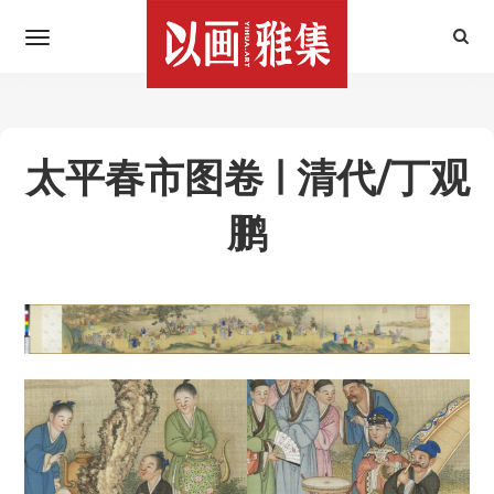
太平春市图卷 | 清代/丁观
鹏