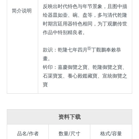
反映出时代特色与年节景象，且图中描
简介说明
绘器皿如壶、碗、盘等，多与清代乾隆
时期宫廷用器特色相同，为丁观鹏传世
作品中特别精良者。
臣
款识：乾隆七年四月
丁觀鵬奉敕恭
畫。
钤印：嘉慶御覽之寶、乾隆御覽之寶、
石渠寶笈、養心殿鑑藏寶、宣統御覽之
寶
资料下载
品名/作者
数量/尺寸
格式/容量