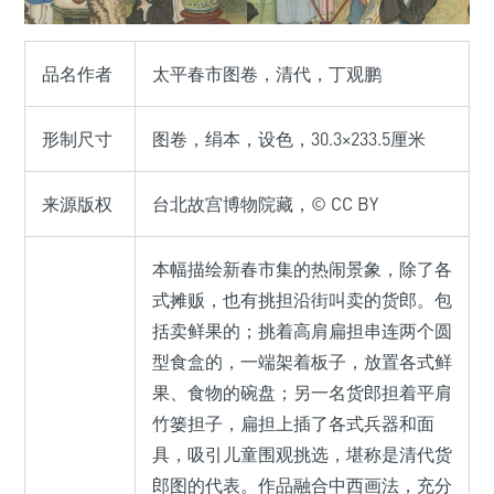
品名作者
太平春市图卷，清代，丁观鹏
形制尺寸
图卷，绢本，设色，30.3×233.5厘米
来源版权
台北故宫博物院藏，© CC BY
本幅描绘新春市集的热闹景象，除了各
式摊贩，也有挑担沿街叫卖的货郎。包
括卖鲜果的；挑着高肩扁担串连两个圆
型食盒的，一端架着板子，放置各式鲜
果、食物的碗盘；另一名货郎担着平肩
竹篓担子，扁担上插了各式兵器和面
具，吸引儿童围观挑选，堪称是清代货
郎图的代表。作品融合中西画法，充分