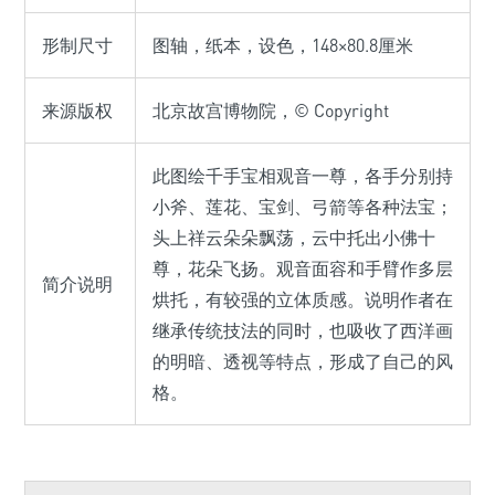
形制尺寸
图轴，纸本，设色，148×80.8厘米
来源版权
北京故宫博物院，© Copyright
此图绘千手宝相观音一尊，各手分别持
小斧、莲花、宝剑、弓箭等各种法宝；
头上祥云朵朵飘荡，云中托出小佛十
尊，花朵飞扬。观音面容和手臂作多层
简介说明
烘托，有较强的立体质感。说明作者在
继承传统技法的同时，也吸收了西洋画
的明暗、透视等特点，形成了自己的风
格。