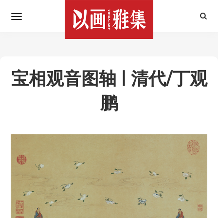
宝相观音图轴 | 清代/丁观
鹏