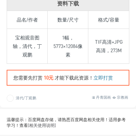
资料下载
品名/作者
数量/尺寸
格式/容量
宝相观音图
1幅，
TIF高清+JPG
轴，清代，丁
5773×12084像
高清，273M
观鹏
素
您需要先打赏
10元
才能下载此资源！
立即打赏
丹青国画
宗教画
清代/丁观鹏
温馨提示：百度网盘存储，请熟悉百度网盘相关使用！适用参考
学习！查看
[相关使用说明]