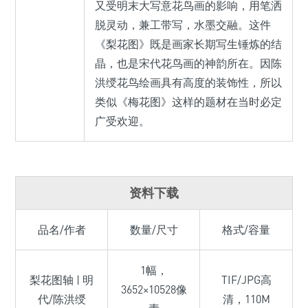
又受明末大写意花鸟画的影响，用笔洒
脱灵动，兼工带写，水墨交融。这件
《梨花图》既是画家长期写生锤炼的结
晶，也是宋代花鸟画的神韵所在。因陈
洪绶花鸟绘画具有高度的装饰性，所以
类似《梅花图》这样的题材在当时必定
广受欢迎。
资料下载
品名/作者
数量/尺寸
格式/容量
1幅，
梨花图轴 | 明
TIF/JPG高
3652×10528像
代/陈洪绶
清，110M