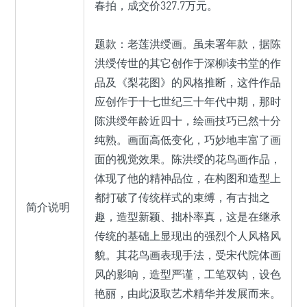
春拍，成交价327.7万元。
题款：老莲洪绶画。虽未署年款，据陈
洪绶传世的其它创作于深柳读书堂的作
品及《梨花图》的风格推断，这件作品
应创作于十七世纪三十年代中期，那时
陈洪绶年龄近四十，绘画技巧已然十分
纯熟。画面高低变化，巧妙地丰富了画
面的视觉效果。陈洪绶的花鸟画作品，
体现了他的精神品位，在构图和造型上
都打破了传统样式的束缚，有古拙之
简介说明
趣，造型新颖、拙朴率真，这是在继承
传统的基础上显现出的强烈个人风格风
貌。其花鸟画表现手法，受宋代院体画
风的影响，造型严谨，工笔双钩，设色
艳丽，由此汲取艺术精华并发展而来。