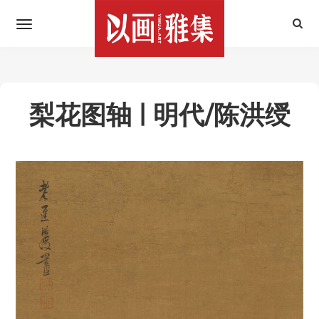
梨花图轴 | 明代/陈洪绶