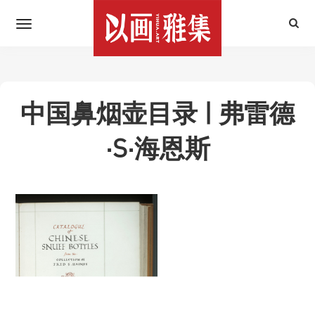
中国鼻烟壶目录 | 弗雷德
·S·海恩斯