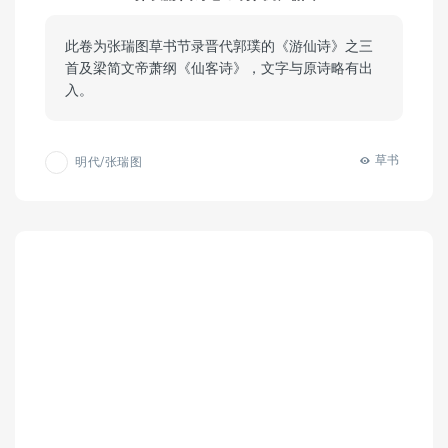
此卷为张瑞图草书节录晋代郭璞的《游仙诗》之三
首及梁简文帝萧纲《仙客诗》，文字与原诗略有出
入。
草书
明代/张瑞图