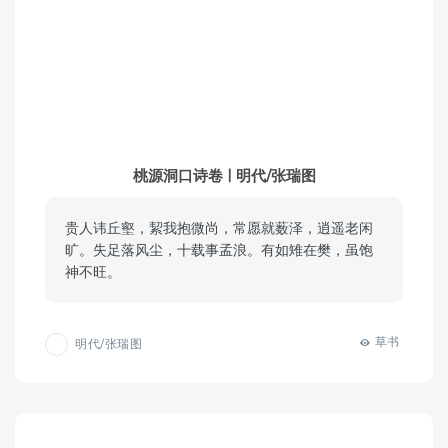
桃源洞口诗卷 | 明代/张瑞图
贵人讳丘壑，絜我抱微尚，常愿就薮泽，逍遥老闲
旷。失足落风尘，十载事孟浪。有如雉在樊，虽饱
神不旺。
草书
明代/张瑞图