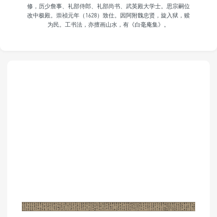
修，历少詹事、礼部侍郎、礼部尚书、武英殿大学士。思宗嗣位
改中极殿。崇祯元年（1628）致仕。因阿附魏忠贤，旋入狱，赎
为民。工书法，亦擅画山水，有《白毫庵集》。