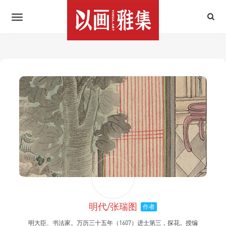
明代/张瑞图
作者
明大臣、书法家。万历三十五年（1607）进士第三，探花。授编