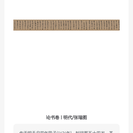
论书卷 | 明代/张瑞图
作于明天启四年甲子(1624年)，时瑞图五十四岁。基