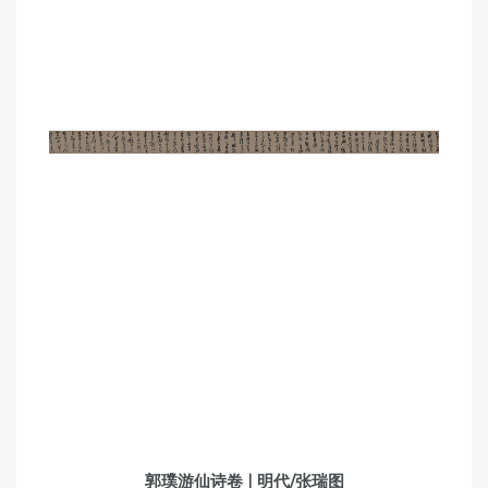
郭璞游仙诗卷 | 明代/张瑞图