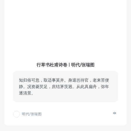
行草书杜甫诗卷 | 明代/张瑞图
知归俗可忽，取适事莫并。身退岂待官，老来苦便
静。况资菱芡足，庶结茅茨迥。从此具扁舟，弥年
逐清景。
明代/张瑞图