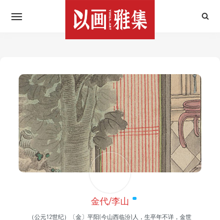
金代/李山
（公元12世纪）〔金〕平阳(今山西临汾)人，生卒年不详，金世