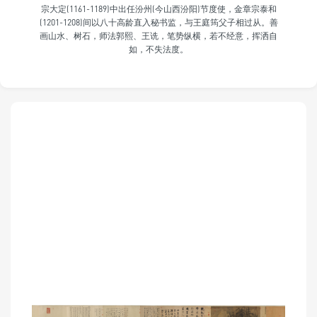
宗大定(1161-1189)中出任汾州(今山西汾阳)节度使，金章宗泰和
(1201-1208)间以八十高龄直入秘书监，与王庭筠父子相过从。善
画山水、树石，师法郭熙、王诜，笔势纵横，若不经意，挥洒自
如，不失法度。