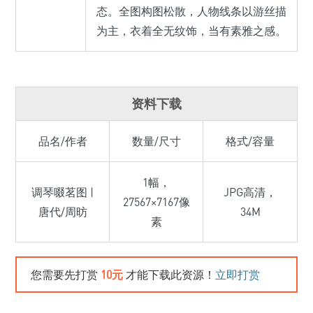
态。全图构图松散，人物线条以游丝描
为主，衣着全无纹饰，当有素雅之感。
资料下载
品名/作者
数量/尺寸
格式/容量
1幅，
调琴啜茗图 |
JPG高清，
27567×7167像
唐代/周昉
34M
素
您需要先打赏
10元
才能下载此资源！
立即打赏