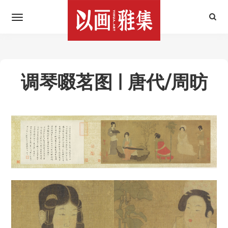
调琴啜茗图 | 唐代/周昉