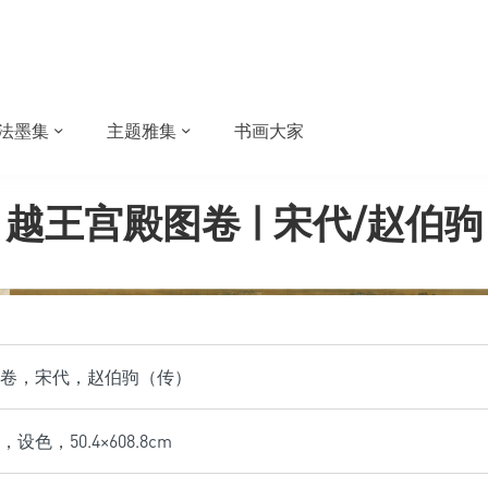
法墨集
主题雅集
书画大家
越王宫殿图卷 | 宋代/赵伯驹
卷，宋代，赵伯驹（传）
色，50.4×608.8cm