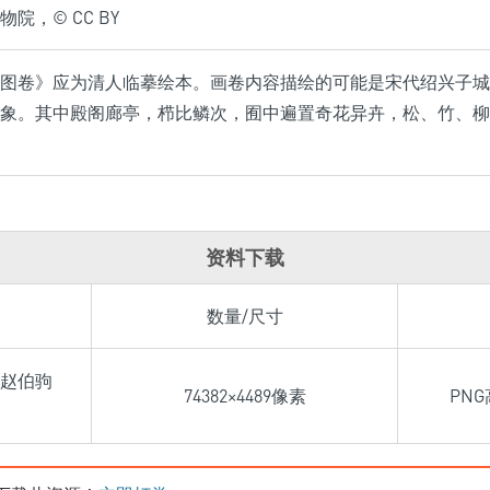
院，© CC BY
图卷》应为清人临摹绘本。画卷内容描绘的可能是宋代绍兴子城
象。其中殿阁廊亭，栉比鳞次，囿中遍置奇花异卉，松、竹、柳
资料下载
数量/尺寸
赵伯驹
74382×4489像素
PNG