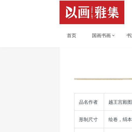
首页
国画书画
书
品名作者
越王宫殿图
形制尺寸
绘卷，绢本，设