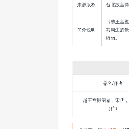
来源版权
台北故宫博物
《越王宫殿
简介说明
其周边的景
缛丽。
品名/作者
越王宫殿图卷，宋代，
（传）