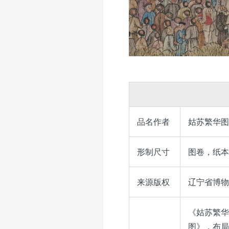
品名作者
姑苏繁华图
形制尺寸
图卷，纸本，
来源版权
辽宁省博物馆，
《姑苏繁华
图》，布局