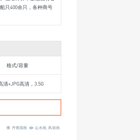
船只400余只，各种商号
格式/容量
F高清+JPG高清，3.5G
丹青国画
山水画
,
风俗画