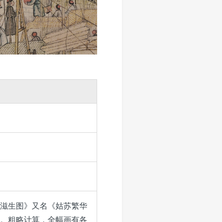
世滋生图》又名《姑苏繁华
。粗略计算，全幅画有各