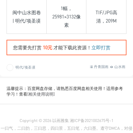
1幅，
闽中山水图卷
TIF/JPG高
25981×3132像
| 明代/项圣谟
清，209M
素
您需要先打赏
10元
才能下载此资源！
立即打赏
丹青国画
山水画
明代/项圣谟
温馨提示：百度网盘存储，请熟悉百度网盘相关使用！适用参考
学习！查看
[相关使用说明]
Copyright © 2026
以画雅集
湘ICP备2021002675号-1
一曰气，二曰韵，三曰思，四曰景，五曰笔，六曰墨。遵守DMCA，对侵