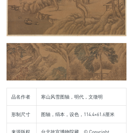
品名作者
寒山风雪图轴，明代，文徵明
形制尺寸
图轴，绢本，设色，114.4×61.6厘米
来源版权
台北故宫博物院藏，© Copyright