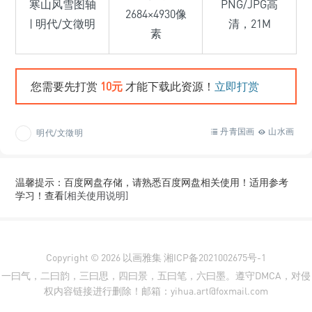
寒山风雪图轴
PNG/JPG高
2684×4930像
| 明代/文徵明
清，21M
素
您需要先打赏
10元
才能下载此资源！
立即打赏
丹青国画
山水画
明代/文徵明
温馨提示：百度网盘存储，请熟悉百度网盘相关使用！适用参考
学习！查看
[相关使用说明]
Copyright © 2026
以画雅集
湘ICP备2021002675号-1
一曰气，二曰韵，三曰思，四曰景，五曰笔，六曰墨。遵守DMCA，对侵
权内容链接进行删除！邮箱：yihua.art@foxmail.com